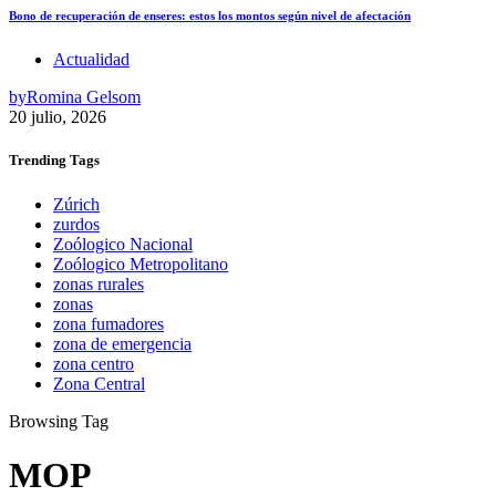
Bono de recuperación de enseres: estos los montos según nivel de afectación
Actualidad
by
Romina Gelsom
20 julio, 2026
Trending
Tags
Zúrich
zurdos
Zoólogico Nacional
Zoólogico Metropolitano
zonas rurales
zonas
zona fumadores
zona de emergencia
zona centro
Zona Central
Browsing Tag
MOP