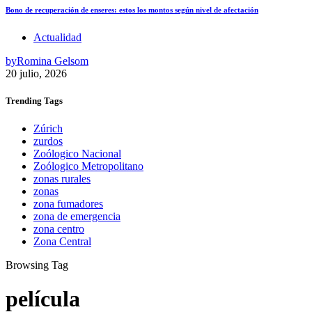
Bono de recuperación de enseres: estos los montos según nivel de afectación
Actualidad
by
Romina Gelsom
20 julio, 2026
Trending
Tags
Zúrich
zurdos
Zoólogico Nacional
Zoólogico Metropolitano
zonas rurales
zonas
zona fumadores
zona de emergencia
zona centro
Zona Central
Browsing Tag
película