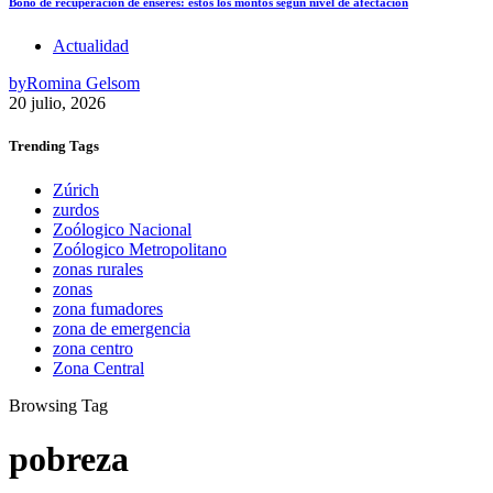
Bono de recuperación de enseres: estos los montos según nivel de afectación
Actualidad
by
Romina Gelsom
20 julio, 2026
Trending
Tags
Zúrich
zurdos
Zoólogico Nacional
Zoólogico Metropolitano
zonas rurales
zonas
zona fumadores
zona de emergencia
zona centro
Zona Central
Browsing Tag
pobreza