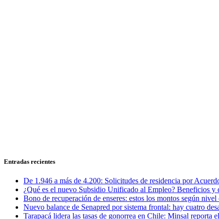
Entradas recientes
De 1.946 a más de 4.200: Solicitudes de residencia por Acuerdo
¿Qué es el nuevo Subsidio Unificado al Empleo? Beneficios y 
Bono de recuperación de enseres: estos los montos según nivel 
Nuevo balance de Senapred por sistema frontal: hay cuatro desa
Tarapacá lidera las tasas de gonorrea en Chile: Minsal reporta