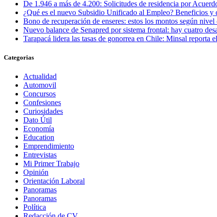
De 1.946 a más de 4.200: Solicitudes de residencia por Acuerdo
¿Qué es el nuevo Subsidio Unificado al Empleo? Beneficios y 
Bono de recuperación de enseres: estos los montos según nivel 
Nuevo balance de Senapred por sistema frontal: hay cuatro desa
Tarapacá lidera las tasas de gonorrea en Chile: Minsal reporta
Categorias
Actualidad
Automovil
Concursos
Confesiones
Curiosidades
Dato Útil
Economía
Education
Emprendimiento
Entrevistas
Mi Primer Trabajo
Opinión
Orientación Laboral
Panoramas
Panoramas
Política
Redacción de CV