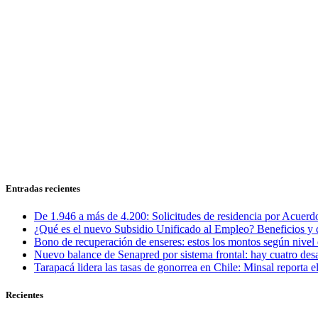
Entradas recientes
De 1.946 a más de 4.200: Solicitudes de residencia por Acuerdo
¿Qué es el nuevo Subsidio Unificado al Empleo? Beneficios y 
Bono de recuperación de enseres: estos los montos según nivel 
Nuevo balance de Senapred por sistema frontal: hay cuatro desa
Tarapacá lidera las tasas de gonorrea en Chile: Minsal reporta
Recientes