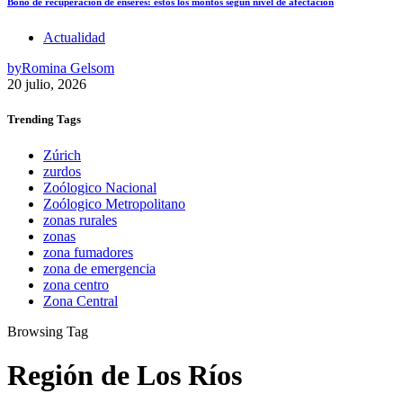
Bono de recuperación de enseres: estos los montos según nivel de afectación
Actualidad
by
Romina Gelsom
20 julio, 2026
Trending
Tags
Zúrich
zurdos
Zoólogico Nacional
Zoólogico Metropolitano
zonas rurales
zonas
zona fumadores
zona de emergencia
zona centro
Zona Central
Browsing Tag
Región de Los Ríos