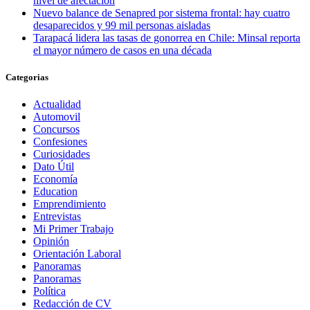
nivel de afectación
Nuevo balance de Senapred por sistema frontal: hay cuatro
desaparecidos y 99 mil personas aisladas
Tarapacá lidera las tasas de gonorrea en Chile: Minsal reporta
el mayor número de casos en una década
Categorias
Actualidad
Automovil
Concursos
Confesiones
Curiosidades
Dato Útil
Economía
Education
Emprendimiento
Entrevistas
Mi Primer Trabajo
Opinión
Orientación Laboral
Panoramas
Panoramas
Política
Redacción de CV