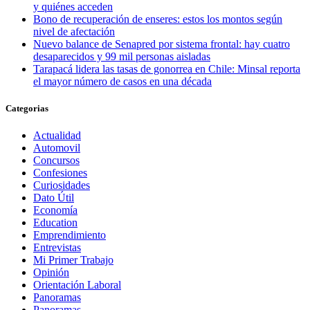
y quiénes acceden
Bono de recuperación de enseres: estos los montos según
nivel de afectación
Nuevo balance de Senapred por sistema frontal: hay cuatro
desaparecidos y 99 mil personas aisladas
Tarapacá lidera las tasas de gonorrea en Chile: Minsal reporta
el mayor número de casos en una década
Categorias
Actualidad
Automovil
Concursos
Confesiones
Curiosidades
Dato Útil
Economía
Education
Emprendimiento
Entrevistas
Mi Primer Trabajo
Opinión
Orientación Laboral
Panoramas
Panoramas