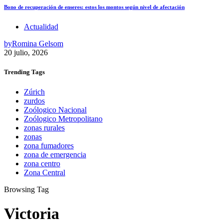
Bono de recuperación de enseres: estos los montos según nivel de afectación
Actualidad
by
Romina Gelsom
20 julio, 2026
Trending
Tags
Zúrich
zurdos
Zoólogico Nacional
Zoólogico Metropolitano
zonas rurales
zonas
zona fumadores
zona de emergencia
zona centro
Zona Central
Browsing Tag
Victoria