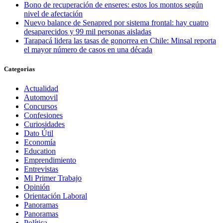
Bono de recuperación de enseres: estos los montos según
nivel de afectación
Nuevo balance de Senapred por sistema frontal: hay cuatro
desaparecidos y 99 mil personas aisladas
Tarapacá lidera las tasas de gonorrea en Chile: Minsal reporta
el mayor número de casos en una década
Categorias
Actualidad
Automovil
Concursos
Confesiones
Curiosidades
Dato Útil
Economía
Education
Emprendimiento
Entrevistas
Mi Primer Trabajo
Opinión
Orientación Laboral
Panoramas
Panoramas
Política