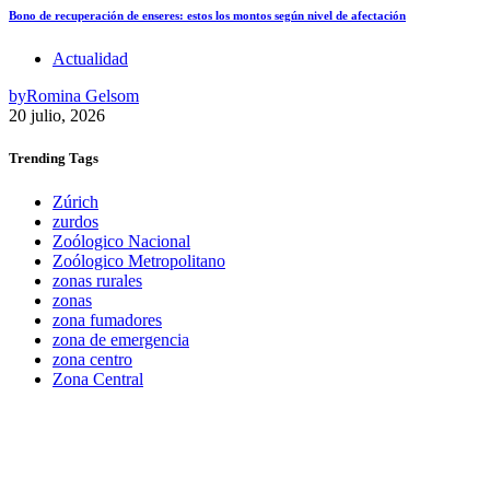
Bono de recuperación de enseres: estos los montos según nivel de afectación
Actualidad
by
Romina Gelsom
20 julio, 2026
Trending
Tags
Zúrich
zurdos
Zoólogico Nacional
Zoólogico Metropolitano
zonas rurales
zonas
zona fumadores
zona de emergencia
zona centro
Zona Central