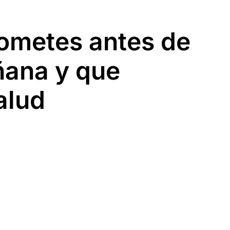
cometes antes de
ñana y que
alud