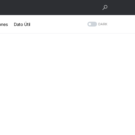
ones
Dato Útil
DARK