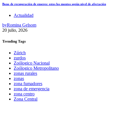
Bono de recuperación de enseres: estos los montos según nivel de afectación
Actualidad
by
Romina Gelsom
20 julio, 2026
Trending
Tags
Zúrich
zurdos
Zoólogico Nacional
Zoólogico Metropolitano
zonas rurales
zonas
zona fumadores
zona de emergencia
zona centro
Zona Central