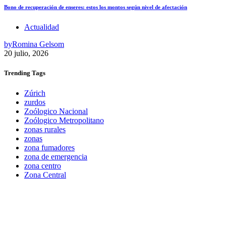
Bono de recuperación de enseres: estos los montos según nivel de afectación
Actualidad
by
Romina Gelsom
20 julio, 2026
Trending
Tags
Zúrich
zurdos
Zoólogico Nacional
Zoólogico Metropolitano
zonas rurales
zonas
zona fumadores
zona de emergencia
zona centro
Zona Central