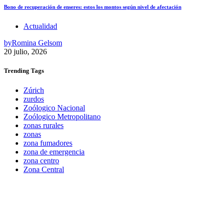
Bono de recuperación de enseres: estos los montos según nivel de afectación
Actualidad
by
Romina Gelsom
20 julio, 2026
Trending
Tags
Zúrich
zurdos
Zoólogico Nacional
Zoólogico Metropolitano
zonas rurales
zonas
zona fumadores
zona de emergencia
zona centro
Zona Central