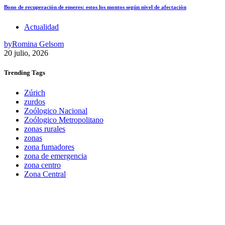
Bono de recuperación de enseres: estos los montos según nivel de afectación
Actualidad
by
Romina Gelsom
20 julio, 2026
Trending
Tags
Zúrich
zurdos
Zoólogico Nacional
Zoólogico Metropolitano
zonas rurales
zonas
zona fumadores
zona de emergencia
zona centro
Zona Central