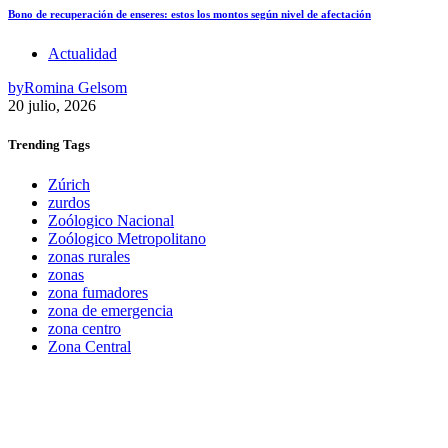
Bono de recuperación de enseres: estos los montos según nivel de afectación
Actualidad
by
Romina Gelsom
20 julio, 2026
Trending
Tags
Zúrich
zurdos
Zoólogico Nacional
Zoólogico Metropolitano
zonas rurales
zonas
zona fumadores
zona de emergencia
zona centro
Zona Central