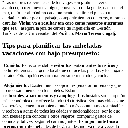
“Las mejores experiencias de los viajes son gratuitas: ver el
atardecer, hacer nuevos amigos, conversar con la gente, nadar en el
mar, disfrutar al máximo cada momento, sentirle el pulso a una
ciudad, caminar por un paisaje, compartir tiempo con otros, mirar las
estrellas.
Viajar va a resultar tan caro como nosotros queramos
que sea
”, asegura la jefa de carrera de Ingeniería en Gestión
Turística de la Universidad del Pacífico,
María Teresa Cagalj.
Tips para planificar las anheladas
vacaciones con bajo presupuesto:
-Comida:
Es recomendable
evitar los restaurantes turísticos
y
pedir referencia a la gente local que conoce las picadas y los lugares
baratos. Otra opción es comprar en supermercados y cocinar.
-Alojamiento:
Existen muchas opciones para dormir barato y que
no necesariamente son los hoteles. Están
los
hostales
,
apartamentos y campings
. Los hostales son la opción
más económica que ofrece la industria turística. Son más chicos que
los hoteles, tienen un ambiente mucho más comunitario y amigable,
y reciben a gente de todas las edades y nacionalidades, por lo que
son ideales para conocer a otros viajeros, compartir gastos de
comida y, tal vez, seguir el camino juntos.
Es importante buscar
precios por internet
antes de llegar al destino, ya que
a veces la