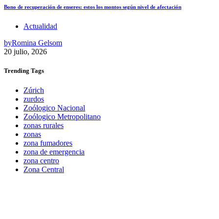
Bono de recuperación de enseres: estos los montos según nivel de afectación
Actualidad
by
Romina Gelsom
20 julio, 2026
Trending
Tags
Zúrich
zurdos
Zoólogico Nacional
Zoólogico Metropolitano
zonas rurales
zonas
zona fumadores
zona de emergencia
zona centro
Zona Central