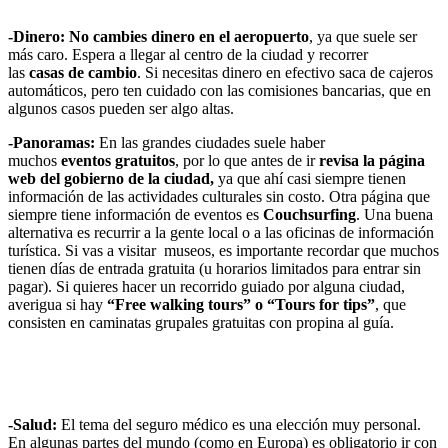
-Dinero:
No cambies dinero en el aeropuerto
, ya que suele ser
más caro. Espera a llegar al centro de la ciudad y recorrer
las
casas
de
cambio
. Si necesitas dinero en efectivo saca de cajeros
automáticos, pero ten cuidado con las comisiones bancarias, que en
algunos casos pueden ser algo altas.
-Panoramas:
En las grandes ciudades suele haber
muchos
eventos
gratuitos
, por lo que antes de ir
revisa la página
web del gobierno de la ciudad,
ya que ahí casi siempre tienen
información de las actividades culturales sin costo. Otra página que
siempre tiene información de eventos es
Couchsurfing
. Una buena
alternativa es recurrir a la gente local o a las oficinas de información
turística. Si vas a visitar museos, es importante recordar que muchos
tienen días de entrada gratuita (u horarios limitados para entrar sin
pagar). Si quieres hacer un recorrido guiado por alguna ciudad,
averigua si hay
“Free walking tours” o “Tours for tips”
, que
consisten en caminatas grupales gratuitas con propina al guía.
-Salud:
El tema del seguro médico es una elección muy personal.
En algunas partes del mundo (como en Europa) es obligatorio ir con