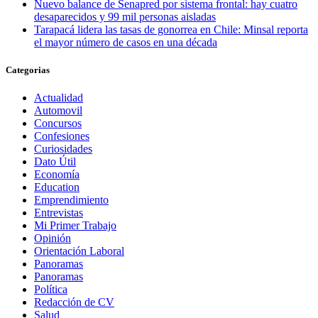
Nuevo balance de Senapred por sistema frontal: hay cuatro
desaparecidos y 99 mil personas aisladas
Tarapacá lidera las tasas de gonorrea en Chile: Minsal reporta
el mayor número de casos en una década
Categorias
Actualidad
Automovil
Concursos
Confesiones
Curiosidades
Dato Útil
Economía
Education
Emprendimiento
Entrevistas
Mi Primer Trabajo
Opinión
Orientación Laboral
Panoramas
Panoramas
Política
Redacción de CV
Salud