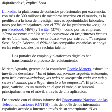
digitalizados”
, explica Sosa.
Linkedin
, la plataforma de contactos profesionales por excelencia,
con más de 300 millones de miembros inscritos en el mundo, es la
predilecta a la hora de investigar nuevas oportunidades laborales,
tanto por los trabajadores, con el 77% de las preferencias –seguida
por
Facebook
(46%) y
Twitter
(37%)–, como por las empresas.
“Para nosotros también se han convertido en las primeras fuentes
de reclutamiento; cada vez se busca más por este canal”
, asegura
Sosa. Según Adecco, el 69% de las compañías españolas se apoya
en las redes sociales para reclutar talento.
Los portales de empleo y plataformas digitales han
transformado
el proceso de reclutamiento.
Miriam Aguado, gerente de la consultora
People Matters
, esboza un
inevitable desenlace:
“En el futuro los portales seguirán existiendo,
pero irán especializándose; las redes se integrarán cada vez más y
serán el camino para llegar directo a las empresas
”. El próximo
paso, vaticina, es un mundo en el que el trabajo se buscará
principalmente en el móvil, a través de una aplicación.
De acuerdo con el último informe del
Observatorio Nacional de las
Telecomunicaciones (ONTSI)
, más del 60% de los internautas
españoles accede a Internet a través de su
smartphone
.
“Las