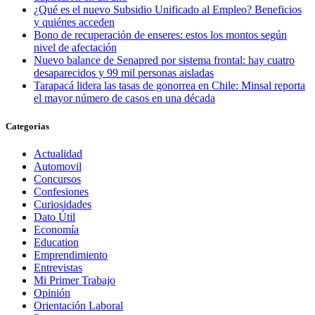
¿Qué es el nuevo Subsidio Unificado al Empleo? Beneficios
y quiénes acceden
Bono de recuperación de enseres: estos los montos según
nivel de afectación
Nuevo balance de Senapred por sistema frontal: hay cuatro
desaparecidos y 99 mil personas aisladas
Tarapacá lidera las tasas de gonorrea en Chile: Minsal reporta
el mayor número de casos en una década
Categorias
Actualidad
Automovil
Concursos
Confesiones
Curiosidades
Dato Útil
Economía
Education
Emprendimiento
Entrevistas
Mi Primer Trabajo
Opinión
Orientación Laboral