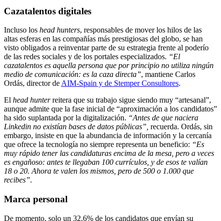
Cazatalentos digitales
Incluso los
head hunters
, responsables de mover los hilos de las
altas esferas en las compañías más prestigiosas del globo, se han
visto obligados a reinventar parte de su estrategia frente al poderío
de las redes sociales y de los portales especializados.
“El
cazatalentos es aquella persona que por principio no utiliza ningún
medio de comunicación: es la caza directa”
, mantiene Carlos
Ordás, director de
AIM-Spain y de Stemper Consultores
.
El
head hunter
reitera que su trabajo sigue siendo muy “artesanal”,
aunque admite que la fase inicial de “aproximación a los candidatos”
ha sido suplantada por la digitalización.
“Antes de que naciera
Linkedin no existían bases de datos públicas”,
recuerda. Ordás, sin
embargo, insiste en que la abundancia de información y la cercanía
que ofrece la tecnología no siempre representa un beneficio:
“Es
muy rápido tener las candidaturas encima de la mesa, pero a veces
es engañoso: antes te llegaban 100 currículos, y de esos te valían
18 o 20. Ahora te valen los mismos, pero de 500 o 1.000 que
recibes”
.
Marca personal
De momento, solo un 32,6% de los candidatos que envían su