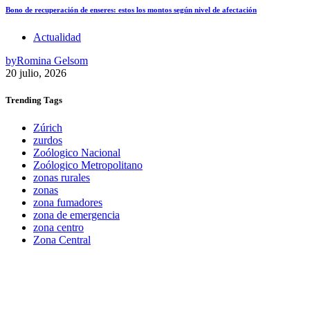
Bono de recuperación de enseres: estos los montos según nivel de afectación
Actualidad
by
Romina Gelsom
20 julio, 2026
Trending
Tags
Zúrich
zurdos
Zoólogico Nacional
Zoólogico Metropolitano
zonas rurales
zonas
zona fumadores
zona de emergencia
zona centro
Zona Central