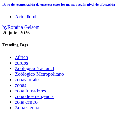
Bono de recuperación de enseres: estos los montos según nivel de afectación
Actualidad
by
Romina Gelsom
20 julio, 2026
Trending
Tags
Zúrich
zurdos
Zoólogico Nacional
Zoólogico Metropolitano
zonas rurales
zonas
zona fumadores
zona de emergencia
zona centro
Zona Central