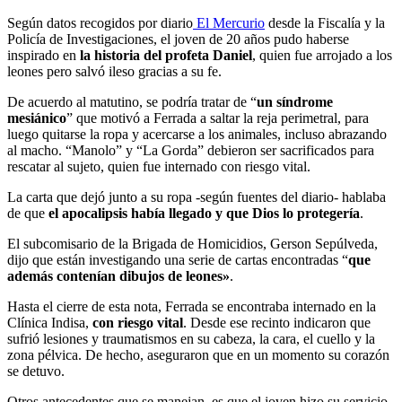
Según datos recogidos por diario
El Mercurio
desde la Fiscalía y la
Policía de Investigaciones, el joven de 20 años pudo haberse
inspirado en
la historia del profeta Daniel
, quien fue arrojado a los
leones pero salvó ileso gracias a su fe.
De acuerdo al matutino, se podría tratar de “
un síndrome
mesiánico
” que motivó a Ferrada a saltar la reja perimetral, para
luego quitarse la ropa y acercarse a los animales, incluso abrazando
al macho. “Manolo” y “La Gorda” debieron ser sacrificados para
rescatar al sujeto, quien fue internado con riesgo vital.
La carta que dejó junto a su ropa -según fuentes del diario- hablaba
de que
el apocalipsis había llegado y que Dios lo protegería
.
El subcomisario de la Brigada de Homicidios, Gerson Sepúlveda,
dijo que están investigando una serie de cartas encontradas “
que
además contenían dibujos de leones»
.
Hasta el cierre de esta nota, Ferrada se encontraba internado en la
Clínica Indisa,
con riesgo vital
. Desde ese recinto indicaron que
sufrió lesiones y traumatismos en su cabeza, la cara, el cuello y la
zona pélvica. De hecho, aseguraron que en un momento su corazón
se detuvo.
Otros antecedentes que se manejan, es que el joven hizo su servicio