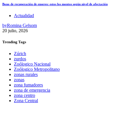
Bono de recuperación de enseres: estos los montos según nivel de afectación
Actualidad
by
Romina Gelsom
20 julio, 2026
Trending
Tags
Zúrich
zurdos
Zoólogico Nacional
Zoólogico Metropolitano
zonas rurales
zonas
zona fumadores
zona de emergencia
zona centro
Zona Central