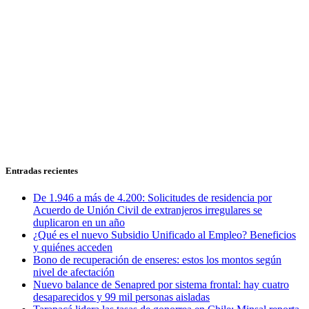
Entradas recientes
De 1.946 a más de 4.200: Solicitudes de residencia por
Acuerdo de Unión Civil de extranjeros irregulares se
duplicaron en un año
¿Qué es el nuevo Subsidio Unificado al Empleo? Beneficios
y quiénes acceden
Bono de recuperación de enseres: estos los montos según
nivel de afectación
Nuevo balance de Senapred por sistema frontal: hay cuatro
desaparecidos y 99 mil personas aisladas