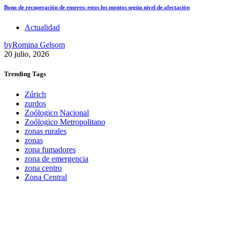
Bono de recuperación de enseres: estos los montos según nivel de afectación
Actualidad
by
Romina Gelsom
20 julio, 2026
Trending
Tags
Zúrich
zurdos
Zoólogico Nacional
Zoólogico Metropolitano
zonas rurales
zonas
zona fumadores
zona de emergencia
zona centro
Zona Central