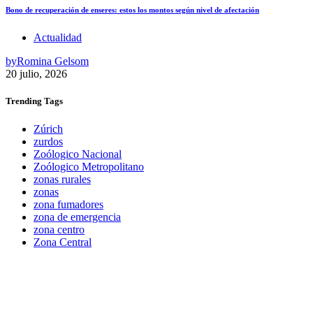
Bono de recuperación de enseres: estos los montos según nivel de afectación
Actualidad
by
Romina Gelsom
20 julio, 2026
Trending
Tags
Zúrich
zurdos
Zoólogico Nacional
Zoólogico Metropolitano
zonas rurales
zonas
zona fumadores
zona de emergencia
zona centro
Zona Central