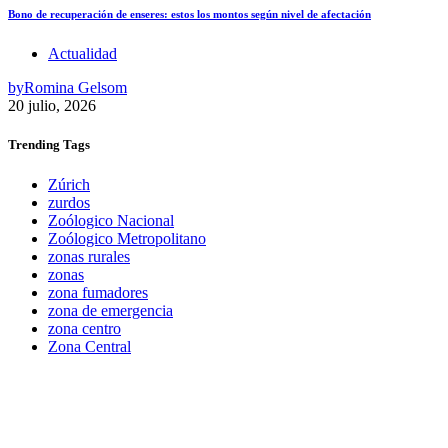
Bono de recuperación de enseres: estos los montos según nivel de afectación
Actualidad
by
Romina Gelsom
20 julio, 2026
Trending
Tags
Zúrich
zurdos
Zoólogico Nacional
Zoólogico Metropolitano
zonas rurales
zonas
zona fumadores
zona de emergencia
zona centro
Zona Central