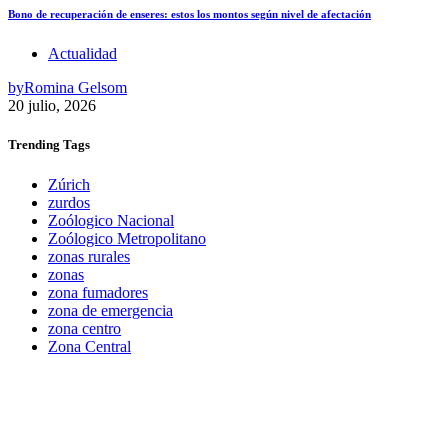
Bono de recuperación de enseres: estos los montos según nivel de afectación
Actualidad
by
Romina Gelsom
20 julio, 2026
Trending
Tags
Zúrich
zurdos
Zoólogico Nacional
Zoólogico Metropolitano
zonas rurales
zonas
zona fumadores
zona de emergencia
zona centro
Zona Central