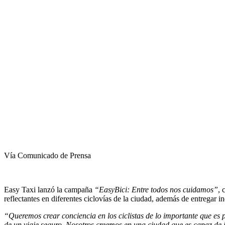
Vía Comunicado de Prensa
Easy Taxi lanzó la campaña
“EasyBici: Entre todos nos cuidamos”
, 
reflectantes en diferentes ciclovías de la ciudad, además de entregar
“Queremos crear conciencia en los ciclistas de lo importante que es p
de un viaje seguro. Nosotros creemos en una ciudad que es capaz de i