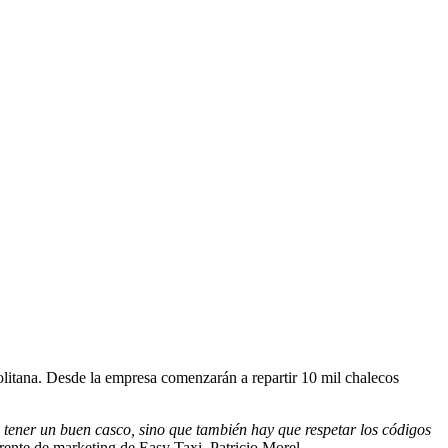
politana. Desde la empresa comenzarán a repartir 10 mil chalecos
n tener un buen casco, sino que también hay que respetar los códigos
gerente de marketing de Easy Taxi, Patricio Morel.