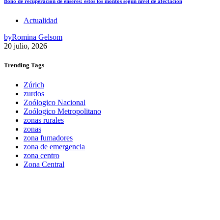
Bono de recuperación de enseres: estos los montos según nivel de afectación
Actualidad
by
Romina Gelsom
20 julio, 2026
Trending
Tags
Zúrich
zurdos
Zoólogico Nacional
Zoólogico Metropolitano
zonas rurales
zonas
zona fumadores
zona de emergencia
zona centro
Zona Central