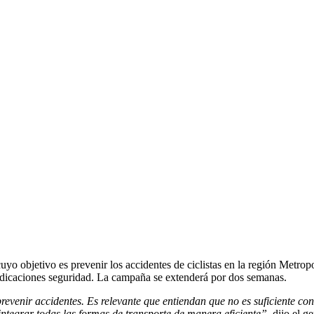
cuyo objetivo es prevenir los accidentes de ciclistas en la región Metro
 indicaciones seguridad. La campaña se extenderá por dos semanas.
revenir accidentes. Es relevante que entiendan que no es suficiente co
ntegrar todas las formas de transporte de manera eficiente”
, dijo el 