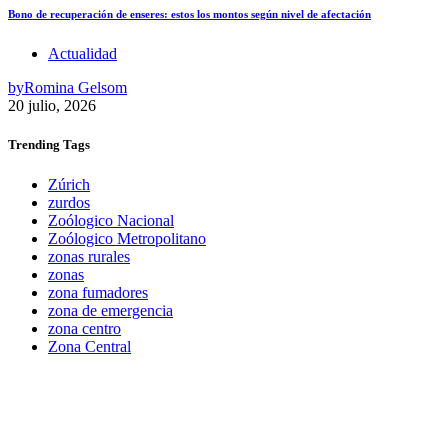
Bono de recuperación de enseres: estos los montos según nivel de afectación
Actualidad
by
Romina Gelsom
20 julio, 2026
Trending
Tags
Zúrich
zurdos
Zoólogico Nacional
Zoólogico Metropolitano
zonas rurales
zonas
zona fumadores
zona de emergencia
zona centro
Zona Central