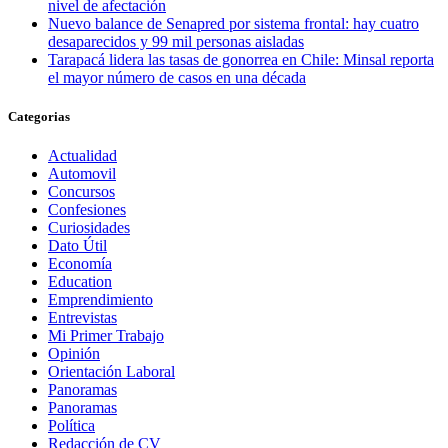
nivel de afectación
Nuevo balance de Senapred por sistema frontal: hay cuatro
desaparecidos y 99 mil personas aisladas
Tarapacá lidera las tasas de gonorrea en Chile: Minsal reporta
el mayor número de casos en una década
Categorias
Actualidad
Automovil
Concursos
Confesiones
Curiosidades
Dato Útil
Economía
Education
Emprendimiento
Entrevistas
Mi Primer Trabajo
Opinión
Orientación Laboral
Panoramas
Panoramas
Política
Redacción de CV