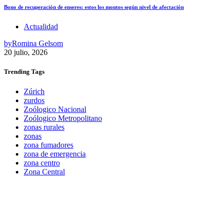
Bono de recuperación de enseres: estos los montos según nivel de afectación
Actualidad
by
Romina Gelsom
20 julio, 2026
Trending
Tags
Zúrich
zurdos
Zoólogico Nacional
Zoólogico Metropolitano
zonas rurales
zonas
zona fumadores
zona de emergencia
zona centro
Zona Central