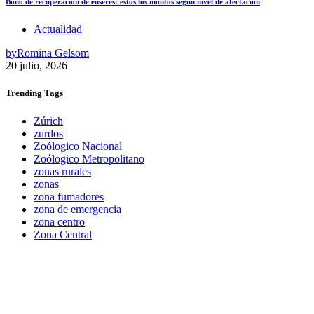
Bono de recuperación de enseres: estos los montos según nivel de afectación
Actualidad
by
Romina Gelsom
20 julio, 2026
Trending
Tags
Zúrich
zurdos
Zoólogico Nacional
Zoólogico Metropolitano
zonas rurales
zonas
zona fumadores
zona de emergencia
zona centro
Zona Central