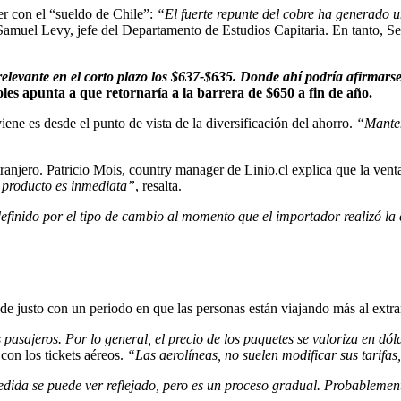
er con el “sueldo de Chile”:
“El fuerte repunte del cobre ha generado u
 Samuel Levy, jefe del Departamento de Estudios Capitaria. En tanto, Ser
elevante en el corto plazo los $637-$635. Donde ahí podría afirmarse
es apunta a que retornaría a la barrera de $650 a fin de año.
ene es desde el punto de vista de la diversificación del ahorro.
“Manten
ranjero. Patricio Mois, country manager de Linio.cl explica que la vent
l producto es inmediata”
, resalta.
definido por el tipo de cambio al momento que el importador realizó la
cide justo con un periodo en que las personas están viajando más al extr
 pasajeros. Por lo general, el precio de los paquetes se valoriza en dól
con los tickets aéreos.
“Las aerolíneas, no suelen modificar sus tarifas
edida se puede ver reflejado, pero es un proceso gradual. Probablement