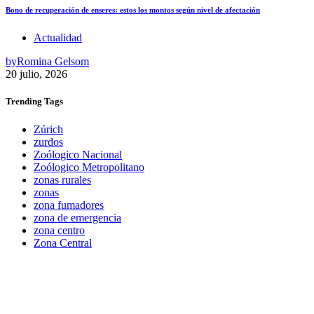
Bono de recuperación de enseres: estos los montos según nivel de afectación
Actualidad
by
Romina Gelsom
20 julio, 2026
Trending
Tags
Zúrich
zurdos
Zoólogico Nacional
Zoólogico Metropolitano
zonas rurales
zonas
zona fumadores
zona de emergencia
zona centro
Zona Central