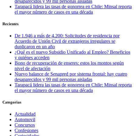
desaparecidos y 99 mil personas aisladas
Tarapacá lidera las tasas de gonorrea en Chile: Minsal reporta
el mayor número de casos en una década
Recientes
De 1.946 a más de 4.200: Solicitudes de residencia por
Acuerdo de Unión Civil de extranjeros irregulares se
duplicaron en un año
¿Qué es el nuevo Subsidio Unificado al Empleo? Beneficios
y quiénes acceden
Bono de recuperación de enseres: estos los montos según
nivel de afectación
Nuevo balance de Senapred por sistema frontal: hay cuatro
desaparecidos y 99 mil personas aisladas
Tarapacá lidera las tasas de gonorrea en Chile: Minsal reporta
el mayor número de casos en una década
Categorias
Actualidad
Automovil
Concursos
Confesiones
Curiosidades