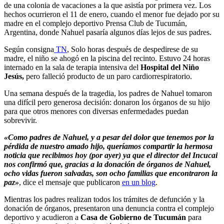
de una colonia de vacaciones a la que asistía por primera vez. Los
hechos ocurrieron el 11 de enero, cuando el menor fue dejado por su
madre en el complejo deportivo Prensa Club de Tucumán,
Argentina, donde Nahuel pasaría algunos días lejos de sus padres.
Según consigna
TN
, Solo horas después de despedirese de su
madre, el niño se ahogó en la piscina del recinto. Estuvo 24 horas
internado en la sala de terapia intensiva del
Hospital del Niño
Jesús,
pero falleció producto de un paro cardiorrespiratorio.
Una semana después de la tragedia, los padres de Nahuel tomaron
una difícil pero generosa decisión: donaron los órganos de su hijo
para que otros menores con diversas enfermedades puedan
sobrevivir.
«Como padres de Nahuel, y a pesar del dolor que tenemos por la
pérdida de nuestro amado hijo, queríamos compartir la hermosa
noticia que recibimos hoy (por ayer) ya que el director del Incucai
nos confirmó que, gracias a la donación de órganos de Nahuel,
ocho vidas fueron salvadas, son ocho familias que encontraron la
paz»
, dice el mensaje que publicaron
en un blog
.
Mientras los padres realizan todos los trámites de defunción y la
donación de órganos, presentaron una denuncia contra el complejo
deportivo y acudieron a
Casa de Gobierno de Tucumán
para