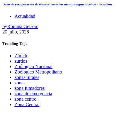
Bono de recuperación de enseres: estos los montos según nivel de afectación
Actualidad
by
Romina Gelsom
20 julio, 2026
Trending
Tags
Zúrich
zurdos
Zoólogico Nacional
Zoólogico Metropolitano
zonas rurales
zonas
zona fumadores
zona de emergencia
zona centro
Zona Central