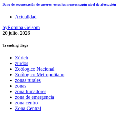
Bono de recuperación de enseres: estos los montos según nivel de afectación
Actualidad
by
Romina Gelsom
20 julio, 2026
Trending
Tags
Zúrich
zurdos
Zoólogico Nacional
Zoólogico Metropolitano
zonas rurales
zonas
zona fumadores
zona de emergencia
zona centro
Zona Central