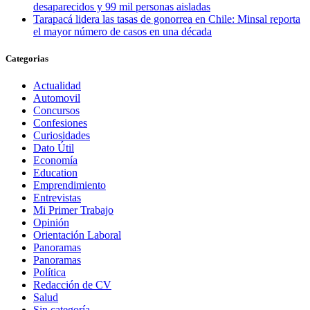
desaparecidos y 99 mil personas aisladas
Tarapacá lidera las tasas de gonorrea en Chile: Minsal reporta
el mayor número de casos en una década
Categorias
Actualidad
Automovil
Concursos
Confesiones
Curiosidades
Dato Útil
Economía
Education
Emprendimiento
Entrevistas
Mi Primer Trabajo
Opinión
Orientación Laboral
Panoramas
Panoramas
Política
Redacción de CV
Salud
Sin categoría