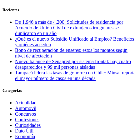
Recientes
De 1.946 a más de 4.200: Solicitudes de residencia por
Acuerdo de Unión Civil de extranjeros irregulares se
duplicaron en un año
¿Qué es el nuevo Subsidio Unificado al Empleo? Beneficios
y quiénes acceden
Bono de recuperación de enseres: estos los montos según
nivel de afectación
Nuevo balance de Senapred por sistema frontal: hay cuatro
desaparecidos y 99 mil personas aisladas
Tarapacá lidera las tasas de gonorrea en Chile: Minsal reporta
el mayor número de casos en una década
Categorias
Actualidad
Automovil
Concursos
Confesiones
Curiosidades
Dato Útil
Economía