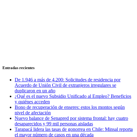
Entradas recientes
De 1.946 a más de 4.200: Solicitudes de residencia por
Acuerdo de Unión Civil de extranjeros irregulares se
duplicaron en un año
¿Qué es el nuevo Subsidio Unificado al Empleo? Beneficios
y quiénes acceden
Bono de recuperación de enseres: estos los montos según
nivel de afectación
Nuevo balance de Senapred por sistema frontal: hay cuatro
desaparecidos y 99 mil personas aisladas
Tarapacá lidera las tasas de gonorrea en Chile: Minsal reporta
el mayor número de casos en una década