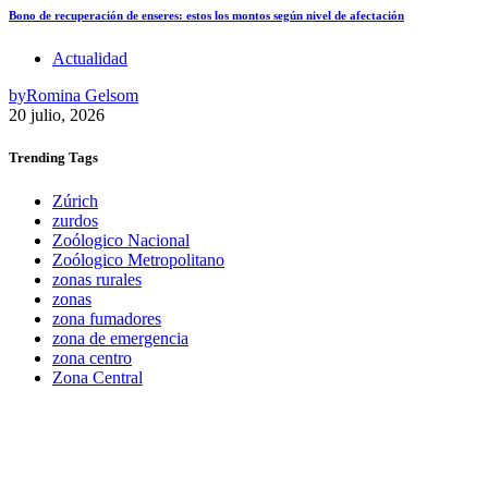
Bono de recuperación de enseres: estos los montos según nivel de afectación
Actualidad
by
Romina Gelsom
20 julio, 2026
Trending
Tags
Zúrich
zurdos
Zoólogico Nacional
Zoólogico Metropolitano
zonas rurales
zonas
zona fumadores
zona de emergencia
zona centro
Zona Central