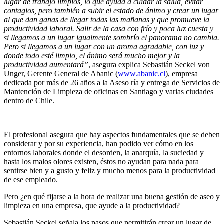
lugar de trabajo limpios, lo que ayuda a cuidar la salud, evitar
contagios, pero también a subir el estado de ánimo y crear un lugar
al que dan ganas de llegar todas las mañanas y que promueve la
productividad laboral. Salir de la casa con frío y poca luz cuesta y
si llegamos a un lugar igualmente sombrío el panorama no cambia.
Pero si llegamos a un lugar con un aroma agradable, con luz y
donde todo esté limpio, el ánimo será mucho mejor y la
productividad aumentará”
, asegura explica Sebastián Seckel von
Unger, Gerente General de Abanic (
www.abanic.cl
), empresa
dedicada por más de 26 años a la Aseso ría y entrega de Servicios de
Mantención de Limpieza de oficinas en Santiago y varias ciudades
dentro de Chile.
El profesional asegura que hay aspectos fundamentales que se deben
considerar y por su experiencia, han podido ver cómo en los
entornos laborales donde el desorden, la anarquía, la suciedad y
hasta los malos olores existen, éstos no ayudan para nada para
sentirse bien y a gusto y feliz y mucho menos para la productividad
de ese empleado.
Pero ¿en qué fijarse a la hora de realizar una buena gestión de aseo y
limpieza en una empresa, que ayude a la productividad?
Sebastián Seckel señala los pasos que permitirán crear un lugar de