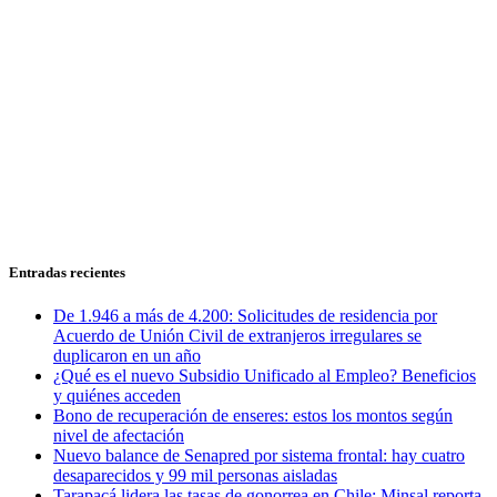
Entradas recientes
De 1.946 a más de 4.200: Solicitudes de residencia por
Acuerdo de Unión Civil de extranjeros irregulares se
duplicaron en un año
¿Qué es el nuevo Subsidio Unificado al Empleo? Beneficios
y quiénes acceden
Bono de recuperación de enseres: estos los montos según
nivel de afectación
Nuevo balance de Senapred por sistema frontal: hay cuatro
desaparecidos y 99 mil personas aisladas
Tarapacá lidera las tasas de gonorrea en Chile: Minsal reporta