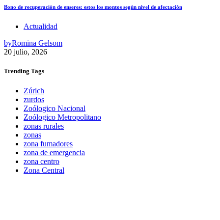
Bono de recuperación de enseres: estos los montos según nivel de afectación
Actualidad
by
Romina Gelsom
20 julio, 2026
Trending
Tags
Zúrich
zurdos
Zoólogico Nacional
Zoólogico Metropolitano
zonas rurales
zonas
zona fumadores
zona de emergencia
zona centro
Zona Central