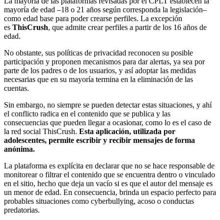
La mayoría de las plataformas revisadas por el CPLT establecen la
mayoría de edad –18 o 21 años según corresponda la legislación–
como edad base para poder crearse perfiles. La excepción
es
ThisCrush
, que admite crear perfiles a partir de los 16 años de
edad.
No obstante, sus políticas de privacidad reconocen su posible
participación y proponen mecanismos para dar alertas, ya sea por
parte de los padres o de los usuarios, y así adoptar las medidas
necesarias que en su mayoría termina en la eliminación de las
cuentas.
Sin embargo, no siempre se pueden detectar estas situaciones, y ahí
el conflicto radica en el contenido que se publica y las
consecuencias que pueden llegar a ocasionar, como lo es el caso de
la red social ThisCrush.
Esta aplicación, utilizada por
adolescentes, permite escribir y recibir mensajes de forma
anónima.
La plataforma es explícita en declarar que no se hace responsable de
monitorear o filtrar el contenido que se encuentra dentro o vinculado
en el sitio, hecho que deja un vacío si es que el autor del mensaje es
un menor de edad. En consecuencia, brinda un espacio perfecto para
probables situaciones como cyberbullying, acoso o conductas
predatorias.