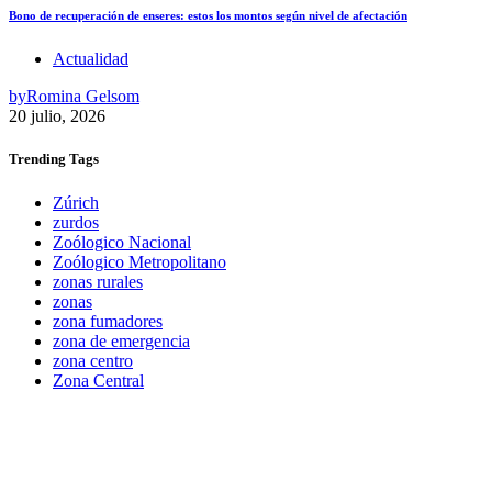
Bono de recuperación de enseres: estos los montos según nivel de afectación
Actualidad
by
Romina Gelsom
20 julio, 2026
Trending
Tags
Zúrich
zurdos
Zoólogico Nacional
Zoólogico Metropolitano
zonas rurales
zonas
zona fumadores
zona de emergencia
zona centro
Zona Central