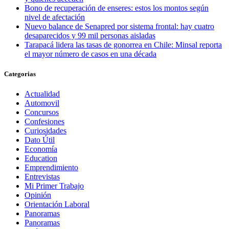
Bono de recuperación de enseres: estos los montos según
nivel de afectación
Nuevo balance de Senapred por sistema frontal: hay cuatro
desaparecidos y 99 mil personas aisladas
Tarapacá lidera las tasas de gonorrea en Chile: Minsal reporta
el mayor número de casos en una década
Categorias
Actualidad
Automovil
Concursos
Confesiones
Curiosidades
Dato Útil
Economía
Education
Emprendimiento
Entrevistas
Mi Primer Trabajo
Opinión
Orientación Laboral
Panoramas
Panoramas