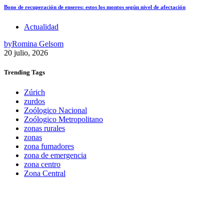
Bono de recuperación de enseres: estos los montos según nivel de afectación
Actualidad
by
Romina Gelsom
20 julio, 2026
Trending
Tags
Zúrich
zurdos
Zoólogico Nacional
Zoólogico Metropolitano
zonas rurales
zonas
zona fumadores
zona de emergencia
zona centro
Zona Central