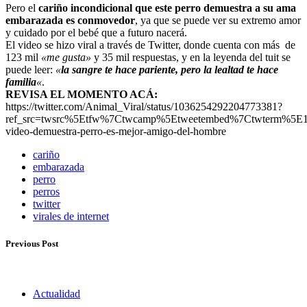
Pero el
cariño incondicional que este perro demuestra a su ama
embarazada es conmovedor
, ya que se puede ver su extremo amor
y cuidado por el bebé que a futuro nacerá.
El video se hizo viral a través de Twitter, donde cuenta con más de
123 mil
«me gusta»
y 35 mil respuestas, y en la leyenda del tuit se
puede leer:
«
la sangre te hace pariente, pero la lealtad te hace
familia
«
.
REVISA EL MOMENTO ACÁ:
https://twitter.com/Animal_Viral/status/1036254292204773381?
ref_src=twsrc%5Etfw%7Ctwcamp%5Etweetembed%7Ctwterm%5E10
video-demuestra-perro-es-mejor-amigo-del-hombre
cariño
embarazada
perro
perros
twitter
virales de internet
Previous Post
Actualidad