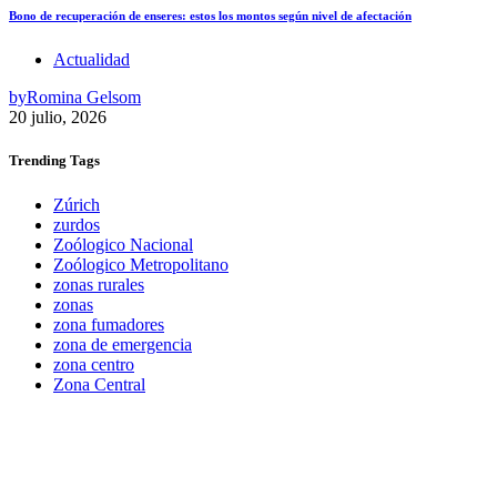
Bono de recuperación de enseres: estos los montos según nivel de afectación
Actualidad
by
Romina Gelsom
20 julio, 2026
Trending
Tags
Zúrich
zurdos
Zoólogico Nacional
Zoólogico Metropolitano
zonas rurales
zonas
zona fumadores
zona de emergencia
zona centro
Zona Central