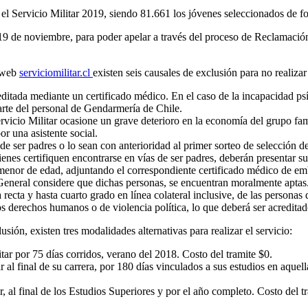
r el Servicio Militar 2019, siendo 81.661 los jóvenes seleccionados de f
 19 de noviembre, para poder apelar a través del proceso de Reclamació
o web
serviciomilitar.cl
existen seis causales de exclusión para no realizar
editada mediante un certificado médico. En el caso de la incapacidad ps
rte del personal de Gendarmería de Chile.
cio Militar ocasione un grave deterioro en la economía del grupo familia
r una asistente social.
e ser padres o lo sean con anterioridad al primer sorteo de selección de
ienes certifiquen encontrarse en vías de ser padres, deberán presentar su
se menor de edad, adjuntando el correspondiente certificado médico de e
General considere que dichas personas, se encuentran moralmente aptas. 
ecta y hasta cuarto grado en línea colateral inclusive, de las personas
os derechos humanos o de violencia política, lo que deberá ser acredita
ión, existen tres modalidades alternativas para realizar el servicio:
tar por 75 días corridos, verano del 2018. Costo del tramite $0.
r al final de su carrera, por 180 días vinculados a sus estudios en aque
r, al final de los Estudios Superiores y por el año completo. Costo del 