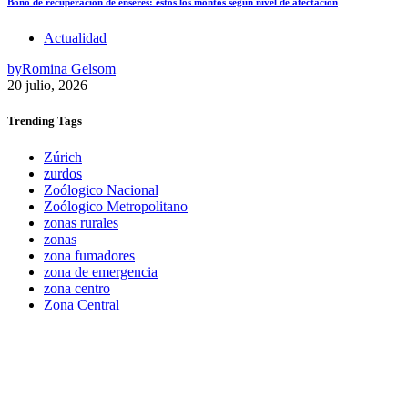
Bono de recuperación de enseres: estos los montos según nivel de afectación
Actualidad
by
Romina Gelsom
20 julio, 2026
Trending
Tags
Zúrich
zurdos
Zoólogico Nacional
Zoólogico Metropolitano
zonas rurales
zonas
zona fumadores
zona de emergencia
zona centro
Zona Central