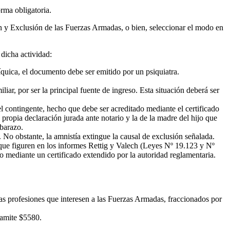
orma obligatoria.
n y Exclusión de las Fuerzas Armadas, o bien, seleccionar el modo en
 dicha actividad:
íquica, el documento debe ser emitido por un psiquiatra.
r, por ser la principal fuente de ingreso. Esta situación deberá ser
l contingente, hecho que debe ser acreditado mediante el certificado
 propia declaración jurada ante notario y la de la madre del hijo que
mbarazo.
No obstante, la amnistía extingue la causal de exclusión señalada.
 que figuren en los informes Rettig y Valech (Leyes Nº 19.123 y Nº
do mediante un certificado extendido por la autoridad reglamentaria.
llas profesiones que interesen a las Fuerzas Armadas, fraccionados por
tramite $5580.