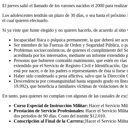
El jueves salió el llamado de los varones nacidos el 2000 para realiza
Los adolescentes tendrán un plazo de 30 días, o sea hasta el próximo
el cual quieren efectuarlo.
Si ya viste que fuiste elegido y no quieres hacerlo, de acuerdo al siti
Incapacidad física o psíquica permanente, la que deberá ser acr
Ser miembro de las Fuerzas de Orden y Seguridad Pública, o pa
Problemas socioeconómicos, de quienes el cumplimiento del Servi
acreditada por los interesados, mediante un informe extendido po
Personas que hubieren contraído matrimonio, que estén en vías d
extendido por el Servicio de Registro Civil e Identificación. Qu
está por nacer, o de los padres o representantes de ésta si fue
Haber sido condenado a pena aflictiva, salvo que la Dirección 
Descendencia por consanguinidad hasta segundo grado en línea r
19.992), que beneficia a familiares víctimas de violaciones de l
En tanto, para quienes no cumplan con algunas de las causales de exclus
Curso Especial de Instrucción Militar:
Hacer el Servicio Mili
Prestación de Servicio Profesionales:
Hacer el Servicio Milita
dos periodos de 90 días. Costo del tramite $12.010.
Conscripción al Final de la Carrera:
Hacer el Servicio Milita