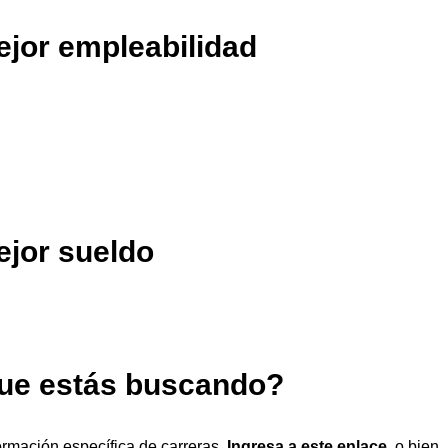
ejor empleabilidad
ejor sueldo
que estás buscando?
ormación específica de carreras.
Ingresa a este enlace,
o bien