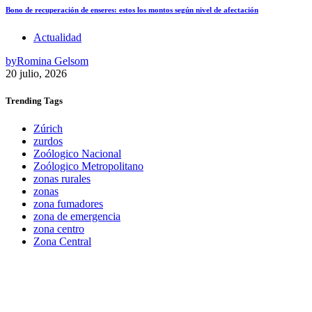
Bono de recuperación de enseres: estos los montos según nivel de afectación
Actualidad
by
Romina Gelsom
20 julio, 2026
Trending
Tags
Zúrich
zurdos
Zoólogico Nacional
Zoólogico Metropolitano
zonas rurales
zonas
zona fumadores
zona de emergencia
zona centro
Zona Central