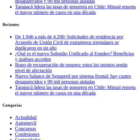
desaparecidos y 99 mil personas aisladas
Tarapacá lidera las tasas de gonorrea en Chile: Minsal reporta
el mayor número de casos en una década
Recientes
De 1.946 a más de 4.200: Solicitudes de residencia por
Acuerdo de Unión Civil de extranjeros irregulares se
duplicaron en un año
¿Qué es el nuevo Subsidio Unificado al Empleo? Beneficios
y quiénes acceden
Bono de recuperación de enseres: estos los montos según
nivel de afectación
Nuevo balance de Senapred por sistema frontal: hay cuatro
desaparecidos y 99 mil personas aisladas
Tarapacá lidera las tasas de gonorrea en Chile: Minsal reporta
el mayor número de casos en una década
Categorias
Actualidad
Automovil
Concursos
Confesiones
Curiosidades