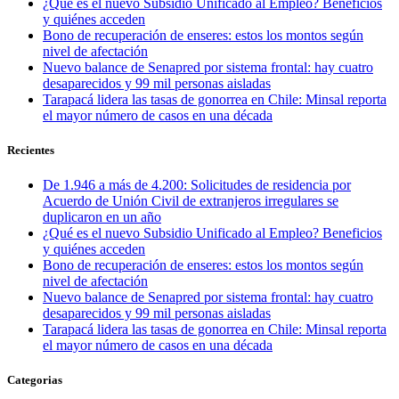
¿Qué es el nuevo Subsidio Unificado al Empleo? Beneficios
y quiénes acceden
Bono de recuperación de enseres: estos los montos según
nivel de afectación
Nuevo balance de Senapred por sistema frontal: hay cuatro
desaparecidos y 99 mil personas aisladas
Tarapacá lidera las tasas de gonorrea en Chile: Minsal reporta
el mayor número de casos en una década
Recientes
De 1.946 a más de 4.200: Solicitudes de residencia por
Acuerdo de Unión Civil de extranjeros irregulares se
duplicaron en un año
¿Qué es el nuevo Subsidio Unificado al Empleo? Beneficios
y quiénes acceden
Bono de recuperación de enseres: estos los montos según
nivel de afectación
Nuevo balance de Senapred por sistema frontal: hay cuatro
desaparecidos y 99 mil personas aisladas
Tarapacá lidera las tasas de gonorrea en Chile: Minsal reporta
el mayor número de casos en una década
Categorias