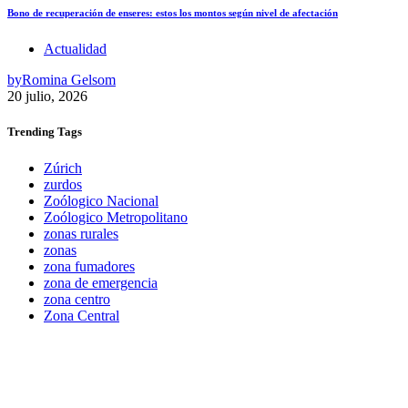
Bono de recuperación de enseres: estos los montos según nivel de afectación
Actualidad
by
Romina Gelsom
20 julio, 2026
Trending
Tags
Zúrich
zurdos
Zoólogico Nacional
Zoólogico Metropolitano
zonas rurales
zonas
zona fumadores
zona de emergencia
zona centro
Zona Central