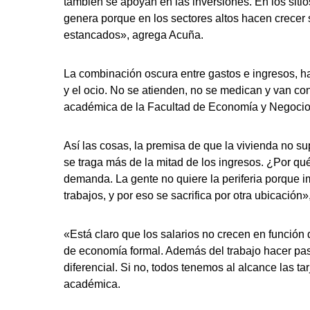
también se apoyan en las inversiones. En los sitio
genera porque en los sectores altos hacen crecer 
estancados», agrega Acuña.
La combinación oscura entre gastos e ingresos, ha
y el ocio. No se atienden, no se medican y van co
académica de la Facultad de Economía y Negocios
Así las cosas, la premisa de que la vivienda no s
se traga más de la mitad de los ingresos. ¿Por q
demanda. La gente no quiere la periferia porque im
trabajos, y por eso se sacrifica por otra ubicación
«Está claro que los salarios no crecen en función 
de economía formal. Además del trabajo hacer past
diferencial. Si no, todos tenemos al alcance las ta
académica.