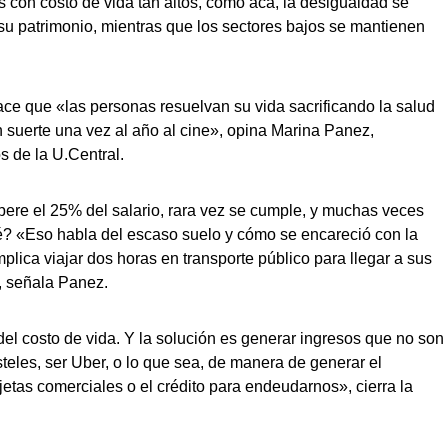
s con costo de vida tan altos, como acá, la desigualdad se
su patrimonio, mientras que los sectores bajos se mantienen
ce que «las personas resuelvan su vida sacrificando la salud
n suerte una vez al año al cine», opina Marina Panez,
 de la U.Central.
upere el 25% del salario, rara vez se cumple, y muchas veces
ué? «Eso habla del escaso suelo y cómo se encareció con la
plica viajar dos horas en transporte público para llegar a sus
», señala Panez.
del costo de vida. Y la solución es generar ingresos que no son
eles, ser Uber, o lo que sea, de manera de generar el
rjetas comerciales o el crédito para endeudarnos», cierra la