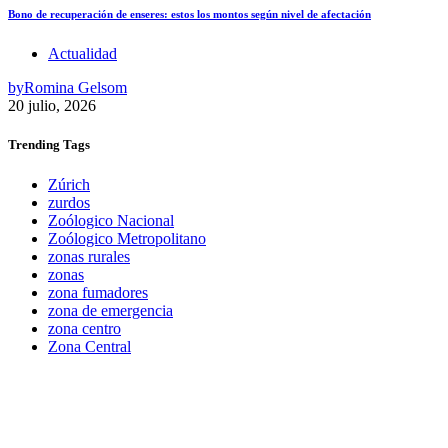
Bono de recuperación de enseres: estos los montos según nivel de afectación
Actualidad
by
Romina Gelsom
20 julio, 2026
Trending
Tags
Zúrich
zurdos
Zoólogico Nacional
Zoólogico Metropolitano
zonas rurales
zonas
zona fumadores
zona de emergencia
zona centro
Zona Central