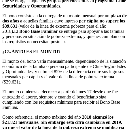
que se otorga a aquellos
grupos pertenecientes al programa Chile
Seguridades y Oportunidades.
El bono consiste en la entrega de un monto mensual por un
plazo de
dos años
a aquellas familias cuyo ingreso
per cápita no supere los
$39.631
(valor de la línea de extrema pobreza para el año
2018).El
Bono Base Familiar
se entrega para apoyar a las familias
y personas en situación de pobreza extrema, y quienes cumplan con
los requisitos no necesitan postular.
¿CUÁNTO ES EL MONTO?
El monto del bono varía mensualmente, dependiendo de la situación
económica de la familia o persona participante de Chile Seguridades
y Oportunidades, y cubre el 85% de la diferencia entre sus ingresos
mensuales per cápita y el valor de la línea de pobreza extrema
($39.631).
El monto comienza a decrecer a partir del mes 17 desde que fue
entregado el aporte, siempre y cuando el beneficiario siga
cumpliendo con los requisitos mínimos para recibir el Bono Base
Familiar.
Como referencia, el monto máximo del año
2018 alcanzó los
$21.821 mensuales. Sin embargo esta cifra cambiaría en 2019,
ya que el valor de la línea de la pobreza extrema se modificaría