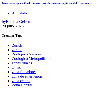
Bono de recuperación de enseres: estos los montos según nivel de afectación
Actualidad
by
Romina Gelsom
20 julio, 2026
Trending
Tags
Zúrich
zurdos
Zoólogico Nacional
Zoólogico Metropolitano
zonas rurales
zonas
zona fumadores
zona de emergencia
zona centro
Zona Central