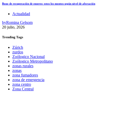
Bono de recuperación de enseres: estos los montos según nivel de afectación
Actualidad
by
Romina Gelsom
20 julio, 2026
Trending
Tags
Zúrich
zurdos
Zoólogico Nacional
Zoólogico Metropolitano
zonas rurales
zonas
zona fumadores
zona de emergencia
zona centro
Zona Central