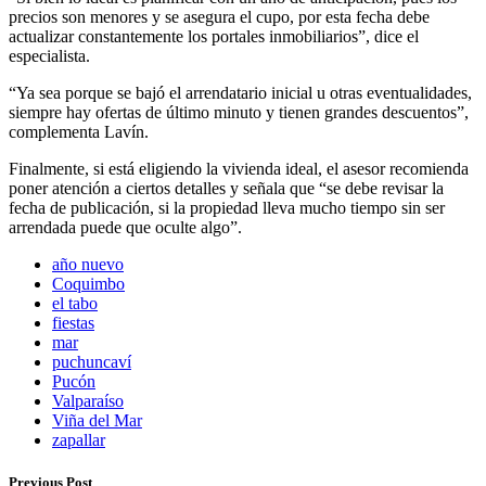
precios son menores y se asegura el cupo, por esta fecha debe
actualizar constantemente los portales inmobiliarios”, dice el
especialista.
“Ya sea porque se bajó el arrendatario inicial u otras eventualidades,
siempre hay ofertas de último minuto y tienen grandes descuentos”,
complementa Lavín.
Finalmente, si está eligiendo la vivienda ideal, el asesor recomienda
poner atención a ciertos detalles y señala que “se debe revisar la
fecha de publicación, si la propiedad lleva mucho tiempo sin ser
arrendada puede que oculte algo”.
año nuevo
Coquimbo
el tabo
fiestas
mar
puchuncaví
Pucón
Valparaíso
Viña del Mar
zapallar
Previous Post