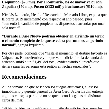
Coquimbo ($70 mil). Por el contrario, los de mayor valor son
Zapallar (140 mil), Pucón ($135 mil) y Puchuncaví ($110 mil).
Nicolás Izquierdo, Head of Research de Mercado Libre, explica que
la oferta 2019 incrementó con respecto al año pasado, pues
“aumentó la cantidad de propietarios dispuestos a arrendar por una
sola noche”
“Durante el Año Nuevo podrían obtener en arriendo un tercio
o el monto completo de lo que se cobra por un mes en periodo
normal”
, agrega Izquierdo.
Por otra parte, comenta que “hasta el momento, el destino favorito es
Valparaíso. En noviembre y lo que va de diciembre la demanda de
arriendo subió a un 51,4% del total, evidenciando el interés que
genera para las personas esta región en fechas especiales”.
Recomendaciones
A una semana de que se lancen los fuegos artificiales, el asesor
inmobiliario y gerente general de Área Cero, Javier Lavín, entrega
algunos consejos para que no se quede con las ganas de disfrutar
cerca del mar.
“Si bien lo ideal es planificar con un año de anticipación, pues los