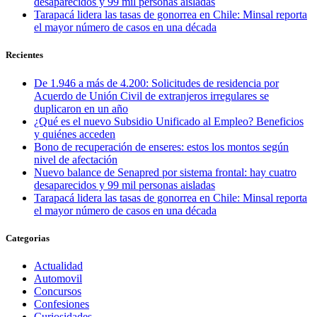
desaparecidos y 99 mil personas aisladas
Tarapacá lidera las tasas de gonorrea en Chile: Minsal reporta
el mayor número de casos en una década
Recientes
De 1.946 a más de 4.200: Solicitudes de residencia por
Acuerdo de Unión Civil de extranjeros irregulares se
duplicaron en un año
¿Qué es el nuevo Subsidio Unificado al Empleo? Beneficios
y quiénes acceden
Bono de recuperación de enseres: estos los montos según
nivel de afectación
Nuevo balance de Senapred por sistema frontal: hay cuatro
desaparecidos y 99 mil personas aisladas
Tarapacá lidera las tasas de gonorrea en Chile: Minsal reporta
el mayor número de casos en una década
Categorias
Actualidad
Automovil
Concursos
Confesiones
Curiosidades