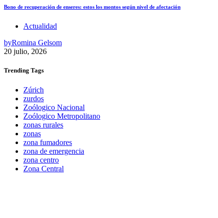
Bono de recuperación de enseres: estos los montos según nivel de afectación
Actualidad
by
Romina Gelsom
20 julio, 2026
Trending
Tags
Zúrich
zurdos
Zoólogico Nacional
Zoólogico Metropolitano
zonas rurales
zonas
zona fumadores
zona de emergencia
zona centro
Zona Central