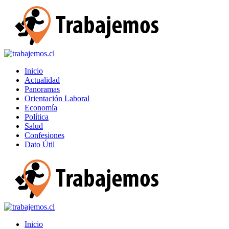
Inicio
Actualidad
Panoramas
Orientación Laboral
Economía
Política
Salud
Confesiones
Dato Útil
Inicio