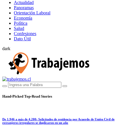
Actualidad
Panoramas
Orientación Laboral
Economía
Política
Salud
Confesiones
Dato Útil
dark
Hand-Picked
Top-Read Stories
De 1.946 a más de 4.200: Solicitudes de residencia por Acuerdo de Unión Civil de
extranjeros irregulares se duplicaron en un año