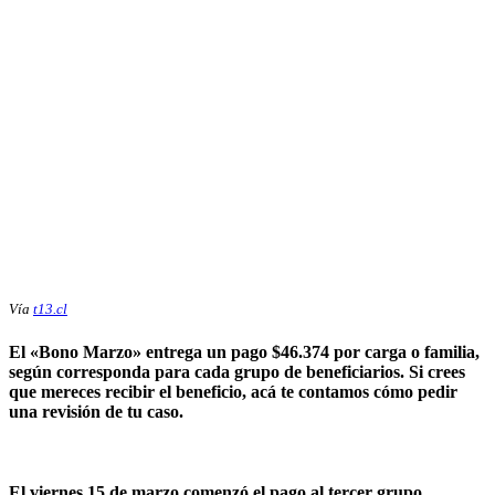
Vía
t13.cl
El «Bono Marzo» entrega un pago $46.374 por carga o familia,
según corresponda para cada grupo de beneficiarios. Si crees
que mereces recibir el beneficio, acá te contamos cómo pedir
una revisión de tu caso.
El viernes 15 de marzo comenzó el pago al tercer grupo