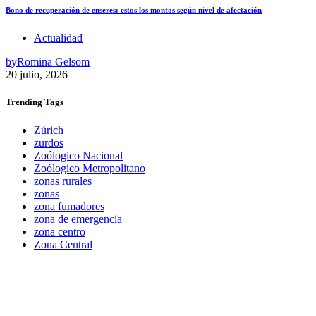
Bono de recuperación de enseres: estos los montos según nivel de afectación
Actualidad
by
Romina Gelsom
20 julio, 2026
Trending
Tags
Zúrich
zurdos
Zoólogico Nacional
Zoólogico Metropolitano
zonas rurales
zonas
zona fumadores
zona de emergencia
zona centro
Zona Central