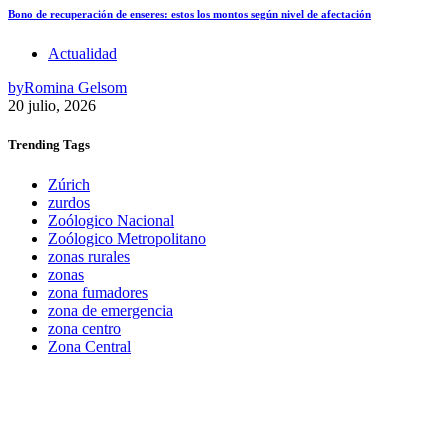
Bono de recuperación de enseres: estos los montos según nivel de afectación
Actualidad
by
Romina Gelsom
20 julio, 2026
Trending
Tags
Zúrich
zurdos
Zoólogico Nacional
Zoólogico Metropolitano
zonas rurales
zonas
zona fumadores
zona de emergencia
zona centro
Zona Central