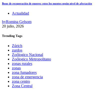
Bono de recuperación de enseres: estos los montos según nivel de afectación
Actualidad
by
Romina Gelsom
20 julio, 2026
Trending
Tags
Zúrich
zurdos
Zoólogico Nacional
Zoólogico Metropolitano
zonas rurales
zonas
zona fumadores
zona de emergencia
zona centro
Zona Central