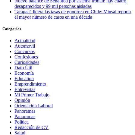
Nuevo balance de Senapred por sistema frontal: hay cuatro
desaparecidos y 99 mil personas aisladas
Tarapacá lidera las tasas de gonorrea en Chile: Minsal reporta
el mayor número de casos en una década
Categorias
Actualidad
Automovil
Concursos
Confesiones
Curiosidades
Dato Útil
Economía
Education
Emprendimiento
Entrevistas
Mi Primer Trabajo
Opinión
Orientación Laboral
Panoramas
Panoramas
Política
Redacción de CV
Salud