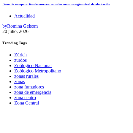
Bono de recuperación de enseres: estos los montos según nivel de afectación
Actualidad
by
Romina Gelsom
20 julio, 2026
Trending
Tags
Zúrich
zurdos
Zoólogico Nacional
Zoólogico Metropolitano
zonas rurales
zonas
zona fumadores
zona de emergencia
zona centro
Zona Central