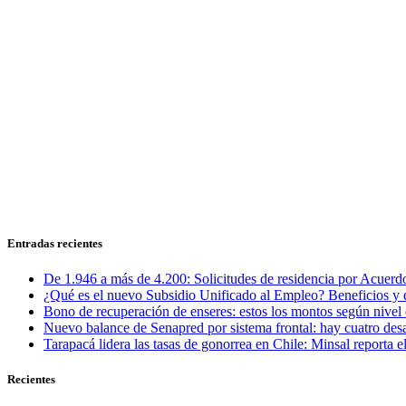
Entradas recientes
De 1.946 a más de 4.200: Solicitudes de residencia por Acuerdo
¿Qué es el nuevo Subsidio Unificado al Empleo? Beneficios y 
Bono de recuperación de enseres: estos los montos según nivel 
Nuevo balance de Senapred por sistema frontal: hay cuatro desa
Tarapacá lidera las tasas de gonorrea en Chile: Minsal reporta
Recientes