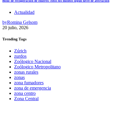
Bono de recuperación de enseres: estos los montos según nivel de afectación
Actualidad
by
Romina Gelsom
20 julio, 2026
Trending
Tags
Zúrich
zurdos
Zoólogico Nacional
Zoólogico Metropolitano
zonas rurales
zonas
zona fumadores
zona de emergencia
zona centro
Zona Central