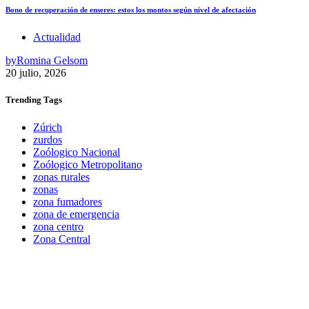
Bono de recuperación de enseres: estos los montos según nivel de afectación
Actualidad
by
Romina Gelsom
20 julio, 2026
Trending
Tags
Zúrich
zurdos
Zoólogico Nacional
Zoólogico Metropolitano
zonas rurales
zonas
zona fumadores
zona de emergencia
zona centro
Zona Central